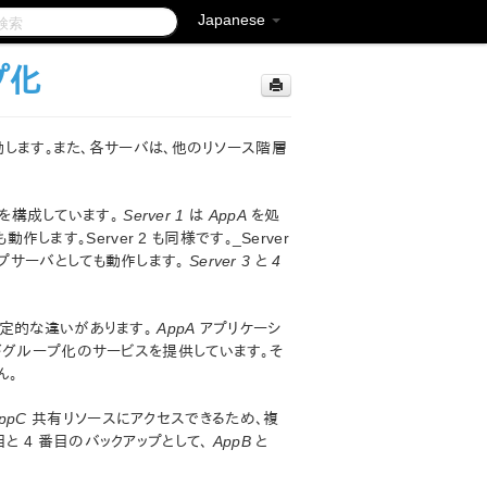
Japanese
プ化
動します。また、各サーバは、他のリソース階層
アを構成しています。
Server 1
は
AppA
を処
します。Server 2 も同様です。_Server
プサーバとしても動作します。
Server 3
と
4
定的な違いがあります。
AppA
アプリケーシ
グループ化のサービスを提供しています。そ
ん。
ppC
共有リソースにアクセスできるため、複
目と 4 番目のバックアップとして、
AppB
と