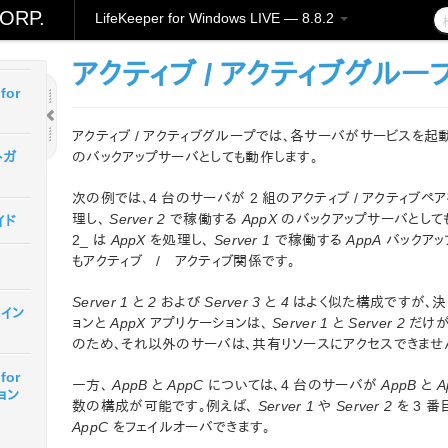
ORP.
LifeKeeper for Windows LIVE — 8.8.2
for
アクティブ / アクティブグルー
for
アクティブ / アクティブグループでは、各サーバがサービスを起
のバックアップサーバとしても動作します。
トガ
次の例では、4 台のサーバが 2 組のアクティブ / アクティブペ
理し、
Server 2
で稼働する
AppX
のバックアップサーバとしても動作
イド
2_ は
AppX
を処理し、
Server 1
で稼働する
AppA
バックアッ
もアクティブ / アクティブ関係です。
Server 1
と
2
および
Server 3
と
4
はよく似た構成ですが、決
r イン
ョンと
AppX
アプリケーションは、
Server 1
と
Server 2
だけが
のため、それ以外のサーバは、共有リソースにアクセスできませ
for
一方、
AppB
と
AppC
については、4 台のサーバが
AppB
と
A
ョン
数の構成が可能です。例えば、
Server 1
や
Server 2
を 3 番
AppC
をフェイルオーバできます。