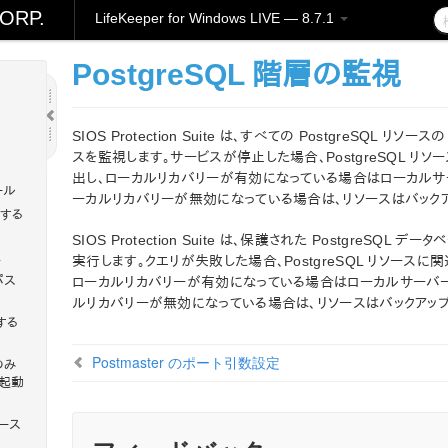
ORP.
LifeKeeper for Windows LIVE — 8.7.1
ws
PostgreSQL 階層の監視
SIOS Protection Suite は、すべての PostgreSQL リ
スを監視します。サービスが停止した場合、PostgreSQL 
出し、ローカルリカバリーが有効になっている場合はローカル
ール
ーカルリカバリーが無効になっている場合は、リソースはバック
関する
SIOS Protection Suite は、保護された PostgreS
理
実行します。クエリが失敗した場合、PostgreSQL リソース
パス
ローカルリカバリーが有効になっている場合はローカルサーバ
ルリカバリーが無効になっている場合は、リソースはバックアッ
する
Postmaster のポート引数設定
由のみ
の起動
ベース