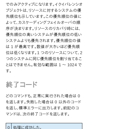
でのみアクティブになります。イクイバレンシオ
lk_err
ブジェクトは、リソースに対するシステムの優
perform_action
先順位も示しています。この優先順位の値に
sendevent
よって、カスケーディングフェイルオーバの順
volume
序が決まります。リソースのリカバリ時には、
LKSUPPORT
優先順位の高いシステムが優先順位の低い
ブラウザのセキュリティ設定
システムよりも優先されます。優先順位の値
IP ローカルリカバリ
は 1 が最高です。数値が大きいほど優先順
位は低くなります。1 つのリソースについて、2
SNMP による SIOS Protection Suite イベント転送の
概要
つのシステムに同じ優先順位を割り当てるこ
とはできません。有効な範囲は 1 ～ 1024 で
Java のアップグレード
す。
ユーザガイド
DataKeeper
終了コード
トラブルシューティング
どのコマンドも、正常に実行された場合は 0
アプリケーションリカバリーキット
を返します。失敗した場合は 0 以外のコード
を返し、標準エラーに出力します。前記のコ
SIOS Protection Suite for Windows サポートマトリッ
マンドは、次の終了コードを返します。
クス
0
処理に成功した。