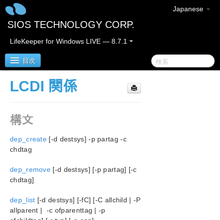
Japanese
SIOS TECHNOLOGY CORP.
LifeKeeper for Windows LIVE — 8.7.1
目次
LCDI 関係
SIOS Protection Suite for Windows
構文
SIOS Protection Suite for Windows クイックスタート
ガイド
dep_create
[-d destsys] -p partag -c
AWS Direct Connect クイックスタートガイド
chdtag
dep_remove
[-d destsys] [-p partag] [-c
AWS VPC ピア接続クイックスタートガイド
chdtag]
SIOS Protection Suite for Windows リリースノート
dep_list
[-d destsys] [-fC] [-C allchild | -P
allparent | -c ofparenttag | -p
Microsoft Azure 動作検証ガイド