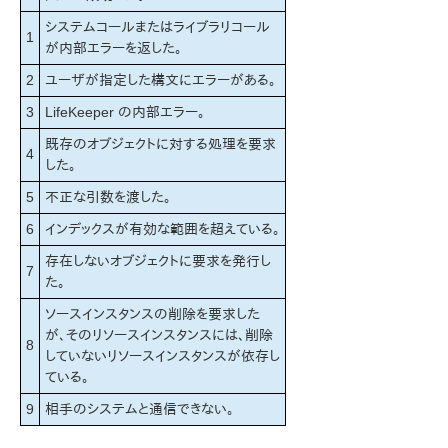
プロダクトライフサイクル
システムコールまたはライブラリコール
1
が内部エラーを返した。
LifeKeeper Single Server Protection for Windows
2
ユーザが指定した構文にエラーがある。
LifeKeeper Single Server Protection for Windows
3
LifeKeeper の内部エラー。
テクニカルドキュメンテーション
既存のオブジェクトに対する処理を要求
4
PDFでダウンロード
した。
5
不正な引数を渡した。
6
インデックスが有効な範囲を超えている。
存在しないオブジェクトに要求を発行し
7
た。
ソースインスタンスの削除を要求した
が、そのリソースインスタンスには、削除
8
していないリソースインスタンスが依存し
ている。
9
相手のシステムと通信できない。