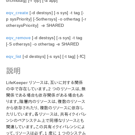
ofchildtag] [-r typ] [-a app]
SIOS Protection Suite インストレーションガイド
eqv_create
[-d destsys] [-s sys] -t tag [-
p sysPriority] [-Sothersys] -o othertag [-r
othersysPriority] -e SHARED
SIOS Protection Suite for Windows テクニカルドキュ
メンテーション
eqv_remove
[-d destsys] [-s sys] -t tag
SIOS Protection Suite for Windows について
[-S othersys] -o othertag -e SHARED
構成
SIOS Protection Suite の管理の概要
eqv_list
[-d destsys] [-s sys] [-t tag] [-fC]
GUI による管理作業
リソース階層に関連する作業
説明
マニュアルページ
LCD - その他の LCD プログラム
LifeKeeper リソースは、互いに対する関係
の中で存在しています。2 つのリソースは、無
LCDI アプリケーション
関係である場合も依存関係がある場合もあ
LCDI インスタンス
ります。階層内のリソースは、複数のリソース
LCDI 関係
から依存されたり、複数のリソースに依存し
LCDI リソースタイプ
たりしています。各リソースは、共有イクイバレ
LCDI システム
ンシのペアシステム上で同様なリソースとも
LifeKeeper のフラグ
関連しています。この共有イクイバレンシによ
lk_chg_value
って、リソースは必ず、1 度に 1 つのシステム