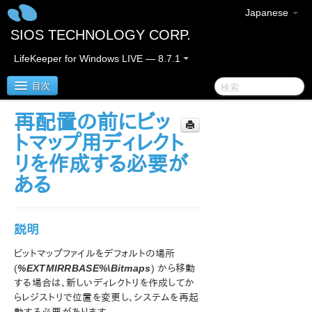
Japanese
SIOS TECHNOLOGY CORP.
LifeKeeper for Windows LIVE — 8.7.1
目次
再配置の前にビッ
SIOS Protection Suite for Windows
トマップ用ディレクト
リを作成する必要が
SIOS Protection Suite for Windows クイックスタート
ある
ガイド
AWS Direct Connect クイックスタートガイド
説明
AWS VPC ピア接続クイックスタートガイド
ビットマップファイルをデフォルトの場所
(
%EXTMIRRBASE%\Bitmaps
) から移動
SIOS Protection Suite for Windows リリースノート
する場合は、新しいディレクトリを作成してか
らレジストリで位置を変更し、システムを再起
Microsoft Azure 動作検証ガイド