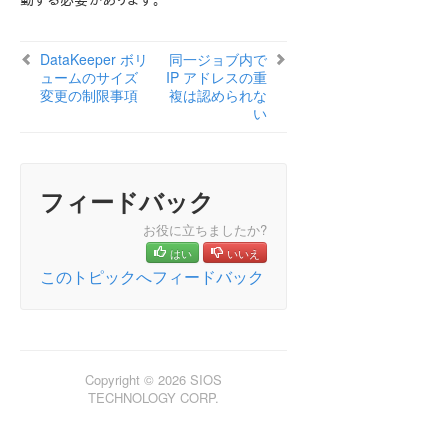
動する必要があります。
SIOS Protection Suite インストレーションガイド
DataKeeper ボリ
同一ジョブ内で
ュームのサイズ
IP アドレスの重
SIOS Protection Suite for Windows テクニカルドキュ
変更の制限事項
複は認められな
メンテーション
い
SIOS Protection Suite for Windows について
構成
SIOS Protection Suite の管理の概要
フィードバック
ユーザガイド
DataKeeper
お役に立ちましたか?
はじめに
はい
いいえ
構成
このトピックへフィードバック
管理
ユーザガイド
よくある質問
トラブルシューティング
Copyright © 2026 SIOS
既知の問題と回避策
TECHNOLOGY CORP.
制限事項
Bitlocker は DataKeeper をサポートしていない