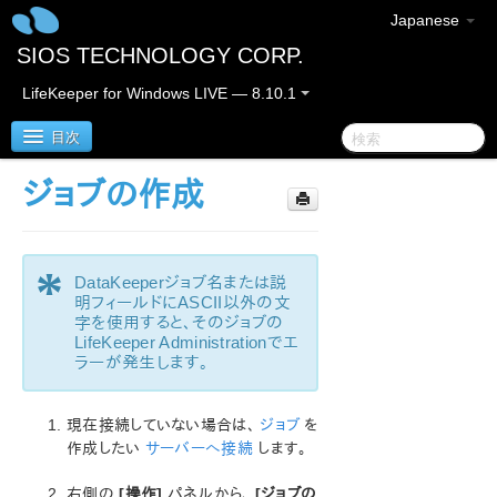
Japanese
SIOS TECHNOLOGY CORP.
LifeKeeper for Windows LIVE — 8.10.1
目次
ジョブの作成
LifeKeeper for Windows
LifeKeeper for Windowsリリースノート
*
DataKeeperジョブ名または説
明フィールドにASCII以外の文
LifeKeeper for Windowsサポートマトリックス
字を使用すると、そのジョブの
LifeKeeper Administrationでエ
ラーが発生します。
LifeKeeper for Windows クイックスタートガイド
クラウド環境における LifeKeeper for Windows の利用
現在接続していない場合は、
ジョブ
を
について
作成したい
サーバーへ接続
します。
LifeKeeper for Windows インストレーションガイド
右側の
[操作]
パネルから、
[ジョブの