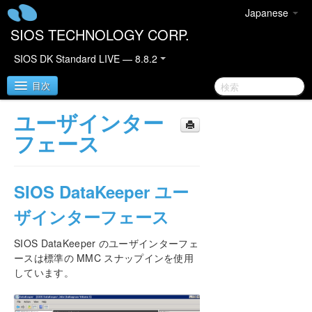
Japanese
SIOS TECHNOLOGY CORP.
SIOS DK Standard LIVE — 8.8.2
目次
ユーザインター
SIOS DataKeeper for Windows
フェース
DataKeeper クイックスタートガイド
SIOS DataKeeper ユー
DataKeeper for Windows テクニカルドキュメンテ
ーション
ザインターフェース
はじめに
SIOS DataKeeper のユーザインターフェ
ユーザインターフェース
ースは標準の MMC スナップインを使用
DataKeeper コンポーネント
しています。
レプリケーションについて
設定
DataKeeper の管理