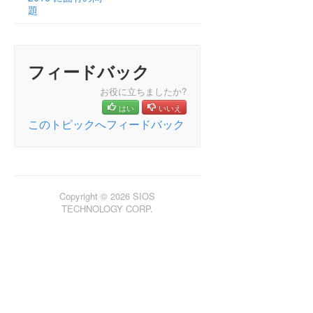
題
ビデオソリューション
既知の問題と回避策
指定したボリュームへのアクセス拒否
フィードバック
LifeKeeper および DataKeeper for Windows の
アンチウイルスソフトウェアの除外リスト
お役に立ちましたか?
DataKeeper はジョブのミラーエンドポイント
として小文字のドライブレターをサポートしな
はい
いいえ
い
このトピックへフィードバック
ミラーを作成できない
MaxResyncPasses 値
ダイナミックディスクのミラーリング
サーバログインアカウントおよびパスワードは
Copyright © 2026 SIOS
クラスタの各サーバで同一である必要がある
TECHNOLOGY CORP.
システムイベントログ – GUI でのミラー作成の
失敗
以前のインストールパスを確認できない
ユーザインターフェース – ミラーを作成できな
い
ユーザインターフェース – ミラーの片側しか表
示されない