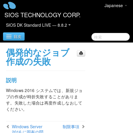
Japanese
SIOS TECHNOLOGY CORP.
SIOS DK Standard LIVE — 8.8.2
目次
偶発的なジョブ
SIOS DataKeeper for Windows
作成の失敗
DataKeeper クイックスタートガイド
説明
DataKeeper for Windows テクニカルドキュメンテ
ーション
Windows 2016 システムでは、新規ジョ
ブの作成が時折失敗することがありま
はじめに
す。失敗した場合は再度作成しなおして
設定
ください。
DataKeeper の管理
ユーザーガイド
よくある質問
Windows Server
制限事項
2016 に固有の問
トラブルシューティング