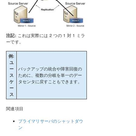
1 対 1
1 対多 (マルチターゲット)
多対 1
共有ディスクを単体のディスクにレプリケーシ
ョンする構成
注記:
これは実際には 2 つの 1 対 1 ミラ
共有ディスク同士でレプリケーションする構成
ーです。
N 個の共有ディスクターゲットへレプリケーシ
ョンされる N 個の共有ディスク構成
例:
セットアップ
ユ
ー
バックアップの統合や障害回復の
ミラーの設定
ス
ために、複数の分岐を単一のデー
ジョブに関連する作業
ケ
タセンタに戻すこともできます。
ミラーの操作
ー
共有ボリュームに関連する作業
ス
Windows Server 2012 上での Microsoft iSCSI ター
ゲットと
関連項目
DataKeeper Notification Icon
DataKeeper ターゲットスナップショット
プライマリサーバのシャットダウ
SIOS DataKeeper Standard Edition を使用して
ン
Hyper-V 仮想マシンのディザスタリカバリを行う