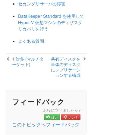
よくある質問
セカンダリサーバの障害
トラブルシューティング
DataKeeper Standard を使用して
Hyper-V 仮想マシンのディザスタ
リソースタグ名の制限
リカバリを行う
スプリットブレインリカバリ
よくある質問
WSFC でミラーを手動で作成する
1 対多 (マルチタ
共有ディスクを
ーゲット)
単体のディスク
PDFでダウンロード
にレプリケーシ
ョンする構成
フィードバック
お役に立ちましたか?
はい
いいえ
このトピックへフィードバック