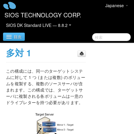
Japanese
SIOS TECHNOLOGY CORP.
SIOS DK Standard LIVE — 8.8.2
目次
多対 1
SIOS DataKeeper for Windows
この構成には、同一のターゲットシステ
DataKeeper クイックスタートガイド
ムに対して 1 つ (または複数) のボリュー
ムを複製する、複数のソースサーバが含
DataKeeper for Windows テクニカルドキュメンテ
まれます。この構成では、ターゲットサ
ーション
ーバに複製される各ボリュームは一意の
はじめに
ドライブレターを持つ必要があります。
設定
DataKeeper の管理
ユーザーガイド
入門
ディスクからディスク