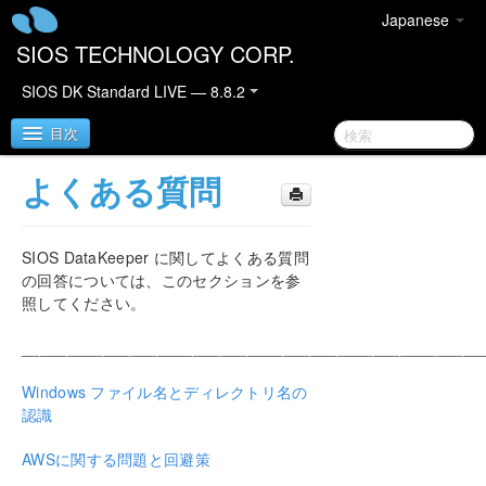
Japanese
SIOS TECHNOLOGY CORP.
SIOS DK Standard LIVE — 8.8.2
目次
よくある質問
SIOS DataKeeper for Windows
SIOS DataKeeper に関してよくある質問
DataKeeper クイックスタートガイド
の回答については、このセクションを参
照してください。
DataKeeper for Windows テクニカルドキュメンテ
ーション
___________________________________________________
はじめに
設定
Windows ファイル名とディレクトリ名の
DataKeeper の管理
認識
ユーザーガイド
AWSに関する問題と回避策
よくある質問
トラブルシューティング