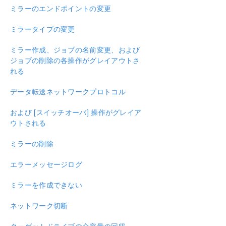
ミラーのエンドポイントの変更
リソースタグ名の制限
ミラータイプの変更
スプリットブレインリカバリ
ミラー作成、ジョブの名前変更、および
ジョブの削除の各操作がグレイアウトさ
WSFC でミラーを手動で作成する
れる
データ転送ネットワークプロトコル
PDFでダウンロード
および [スイッチオーバ] 操作がグレイア
ウトされる
ミラーの削除
エラーメッセージログ
ミラーを作成できない
ネットワーク切断