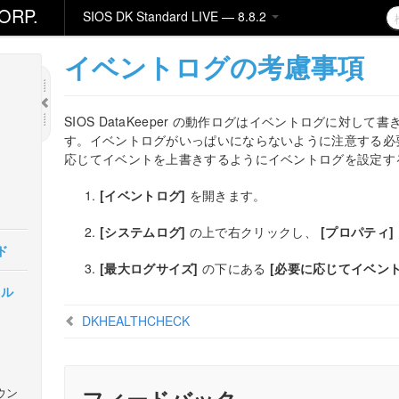
ORP.
SIOS DK Standard LIVE — 8.8.2
イベントログの考慮事項
SIOS DataKeeper の動作ログはイベントログに対
す。イベントログがいっぱいにならないように注意する必
応じてイベントを上書きするようにイベントログを設定する
[イベントログ]
を開きます。
[システムログ]
の上で右クリックし、
[プロパティ]
ド
[最大ログサイズ]
の下にある
[必要に応じてイベン
カル
DKHEALTHCHECK
ウン