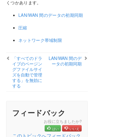
くつかあります。
選択
ファイアウォール設定
LAN/WAN 間のデータの初期同期
高速ストレージのベストプラクティス
クラスタノードから外部DRサイトへのデータレプ
圧縮
リケーション構成
ネットワーク帯域制限
パフォーマンスチューニング
「すべてのドライブのページングファイルサイズを
自動で管理する」を無効にする
「すべてのドラ
LAN/WAN 間のデ
WAN に関する考慮事項
イブのページン
ータの初期同期
管理
グファイルサイ
ズを自動で管理
ユーザーガイド
する」を無効に
よくある質問
する
トラブルシューティング
PDFでダウンロード
フィードバック
お役に立ちましたか?
はい
いいえ
このトピックへフィードバック