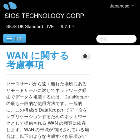
Japanese
SIOS TECHNOLOGY CORP.
SIOS DK Standard LIVE — 8.7.1
目次
WAN に関する
SIOS DataKeeper for Windows
考慮事項
DataKeeper クイックスタートガイド
ソースサーバから遠く離れた場所にある
DataKeeper for Windows テクニカルドキュメンテ
リモートサーバに対してネットワーク経
ーション
由でデータを複製するのは、DataKeeper
はじめに
の最も一般的な使用方法です。一般的
に、この構成は DataKeeper でデータを
設定
レプリケーションするためのネットワー
セクタサイズ
クとして提供される WAN の種類に依存
ネットワーク帯域
します。WAN の帯域が制限されている場
ネットワークアダプタ設定
合は、以下のような考慮すべき事項がい
DataKeeper サービスログオン ID とパスワードの