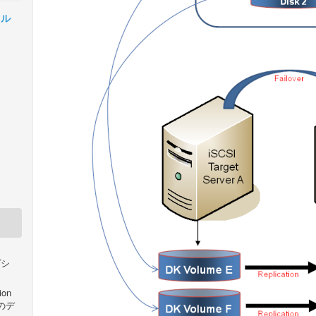
カル
プシ
ion
ンのデ