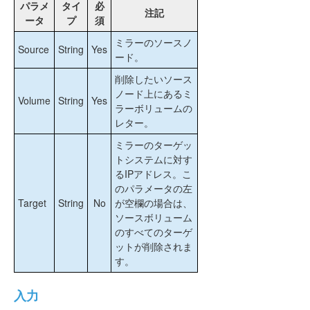
パラメ
タイ
必
注記
大量書き込みに対する考慮事項
ータ
プ
須
CHKDSK に関する考慮事項
ミラーのソースノ
Source
String
DKSUPPORT
Yes
ード。
DKHEALTHCHECK
削除したいソース
イベントログの考慮事項
ノード上にあるミ
ディスク管理の使用
Volume
String
Yes
ラーボリュームの
レジストリエントリ
レター。
SIOS DataKeeper で EMCMD を使用する
ミラーのターゲッ
SIOS DataKeeperでDKPwrShellを使用する
トシステムに対す
New-DataKeeperMirror
るIPアドレス。こ
New-DataKeeperJob
のパラメータの左
Remove-DataKeeperMirror
Target
String
No
が空欄の場合は、
Remove-DataKeeperJob
ソースボリューム
Add-DataKeeperJobPair
のすべてのターゲ
ットが削除されま
Get-DataKeeperVolumeInfo
す。
ユーザーガイド
よくある質問
入力
トラブルシューティング