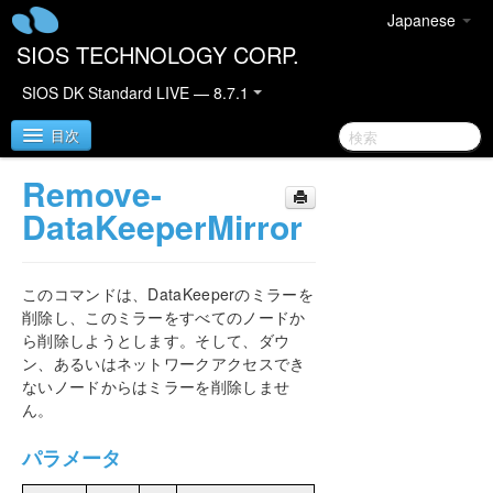
Japanese
SIOS TECHNOLOGY CORP.
SIOS DK Standard LIVE — 8.7.1
目次
Remove-
SIOS DataKeeper for Windows
DataKeeperMirror
DataKeeper クイックスタートガイド
このコマンドは、DataKeeperのミラーを
DataKeeper for Windows テクニカルドキュメンテ
削除し、このミラーをすべてのノードか
ーション
ら削除しようとします。そして、ダウ
はじめに
ン、あるいはネットワークアクセスでき
ないノードからはミラーを削除しませ
設定
ん。
管理
DataKeeper のイベントログ通知
パラメータ
プライマリサーバのシャットダウン
セカンダリサーバの障害