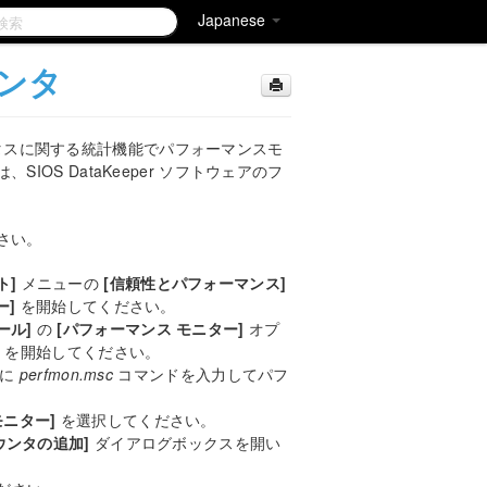
Japanese
ンタ
ステータスに関する統計機能でパフォーマンスモ
OS DataKeeper ソフトウェアのフ
さい。
ト]
メニューの
[信頼性とパフォーマンス]
ー]
を開始してください。
ール]
の
[パフォーマンス モニター]
オプ
]
を開始してください。
ンに
perfmon.msc
コマンドを入力してパフ
ニター]
を選択してください。
ウンタの追加]
ダイアログボックスを開い