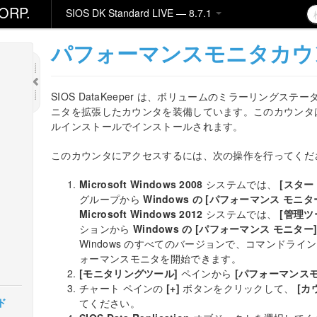
ORP.
SIOS DK Standard LIVE — 8.7.1
パフォーマンスモニタカウ
SIOS DataKeeper は、ボリュームのミラーリング
ニタを拡張したカウンタを装備しています。このカウンタは、SI
ルインストールでインストールされます。
このカウンタにアクセスするには、次の操作を行ってくだ
Microsoft Windows 2008
システムでは、
[スター
グループから
Windows の [パフォーマンス モニタ
Microsoft Windows 2012
システムでは、
[管理ツ
ションから
Windows の [パフォーマンス モニター
Windows のすべてのバージョンで、コマンドライ
ォーマンスモニタを開始できます。
[モニタリングツール]
ペインから
[パフォーマンスモ
チャート ペインの
[+]
ボタンをクリックして、
[カ
ド
てください。