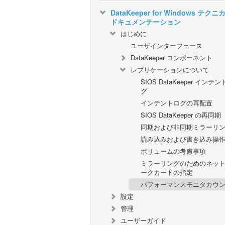
DataKeeper for Windows テクニ
ドキュメンテーション
はじめに
ユーザインターフェース
DataKeeper コンポーネント
レプリケーションについて
SIOS DataKeeper インテ
グ
インテントログの再配置
SIOS DataKeeper の再同期
同期および非同期ミラーリ
読み込みおよび書き込み操
ボリュームの考慮事項
ミラーリングのためのネッ
ークカードの指定
パフォーマンスモニタカウ
設定
管理
ユーザーガイド