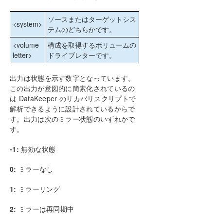
大量書き込みに対する考慮事項
ソースまたはターゲットシス
CHKDSK に関する考慮事項
<system>
テムのどちらかです。
DKSUPPORT
<volume
構成を取得するボリュームの
DKHEALTHCHECK
letter>
ドライブレターです。
イベントログの考慮事項
ディスク管理の使用
出力は状態を示す数字となっています。
レジストリエントリ
この出力が意図的に簡素化されているの
SIOS DataKeeper で EMCMD を使用する
は DataKeeper のリカバリスクリプトで
ミラー状態の定義
解析できるように設計されているからで
BREAKMIRROR
す。出力は次のミラー状態のいずれかで
CHANGEMIRRORENDPOINTS
す。
CHANGEMIRRORTYPE
-1:
無効な状態
CLEANUPMIRROR
CLEARBLOCKTARGET
0:
ミラーなし
CLEARSNAPSHOTLOCATION
CLEARSWITCHOVER
1:
ミラーリング
CONTINUEMIRROR
2:
ミラーは再同期中
CREATEJOB