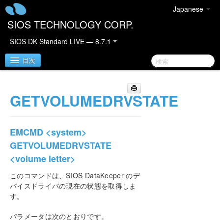
Japanese
SIOS TECHNOLOGY CORP.
SIOS DK Standard LIVE — 8.7.1
目次
GETVOLUMEDRVSTATE
SIOS DataKeeper for Windows
DataKeeper クイックスタートガイド
EMCMD <system>
DataKeeper for Windows テクニカルドキュメンテ
GETVOLUMEDRVSTATE
ーション
<volume letter>
はじめに
設定
このコマンドは、SIOS DataKeeper のデ
管理
バイスドライバの現在の状態を取得しま
す。
DataKeeper のイベントログ通知
プライマリサーバのシャットダウン
パラメータは次のとおりです。
セカンダリサーバの障害