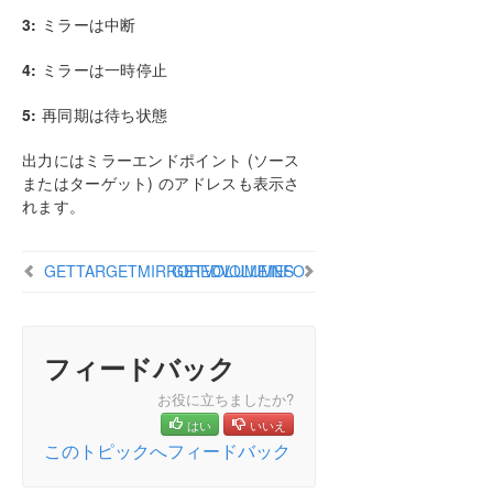
CREATEMIRROR
3:
ミラーは中断
DELETEJOB
DELETELOCALMIRRORONLY
4:
ミラーは一時停止
DELETEMIRROR
DROPSNAPSHOT
5:
再同期は待ち状態
GETBLOCKTARGET
出力にはミラーエンドポイント (ソース
GETCOMPLETEVOLUMELIST
またはターゲット) のアドレスも表示さ
GETCONFIGURATION
れます。
GETEXTENDEDVOLUMEINFO
GETJOBINFO
GETTARGETMIRROREDVOLUMES
GETVOLUMEINFO
GETJOBINFOFORVOL
GETMIRRORTYPE
GETMIRRORVOLINFO
GETREMOTEBITMAP
フィードバック
GETRESYNCSTATUS
お役に立ちましたか?
GETSERVICEINFO
はい
いいえ
GETSNAPSHOTLOCATION
このトピックへフィードバック
GETSOURCEMIRROREDVOLUMES
GETTARGETMIRROREDVOLUMES