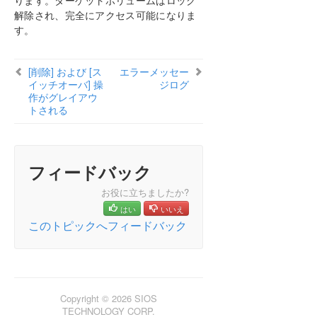
ります。ターゲットボリュームはロック
識
解除され、完全にアクセス可能になりま
AWSに関する問題と回避策
す。
ミラーエンドポイントの変更
ミラータイプの変更
[削除] および [ス
エラーメッセー
[ミラーを作成]、[ジョブ名を変更]、[ジョブを削除]
イッチオーバ] 操
ジログ
操作がグレイアウトされる
作がグレイアウ
トされる
データ転送ネットワークプロトコル
[削除] および [スイッチオーバ] 操作がグレイアウ
トされる
ミラーの削除に関する FAQ
フィードバック
エラーメッセージログ
ミラーを作成できない
お役に立ちましたか?
ネットワーク切断
はい
いいえ
このトピックへフィードバック
ターゲットドライブの全容量を再利用する
ミラーボリュームのサイズ変更または拡張
スプリットブレインに関するよくある質問
ソースとターゲットの間のレプリケーションの停止
ボリュームシャドウコピーを使用する
Copyright © 2026 SIOS
ミラーリングに使用できないボリューム
TECHNOLOGY CORP.