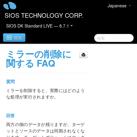
Japanese
SIOS TECHNOLOGY CORP.
SIOS DK Standard LIVE — 8.7.1
目次
ミラーの削除に
SIOS DataKeeper for Windows
関する FAQ
DataKeeper クイックスタートガイド
質問
DataKeeper for Windows テクニカルドキュメンテ
ミラーを削除すると、実際にはどのよう
ーション
な処理が実行されますか。
はじめに
設定
管理
回答
ユーザーガイド
両方の側のデータが残りますが、ターゲ
よくある質問
ットとソースのデータは同期されなくな
Windows のファイル名およびディレクトリ名の認