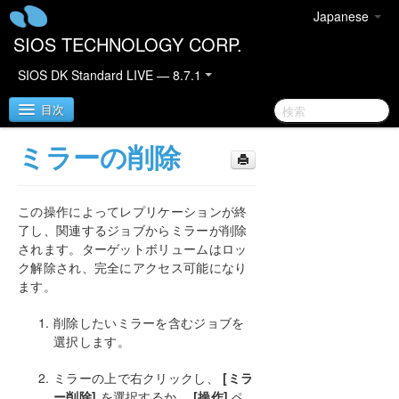
Japanese
SIOS TECHNOLOGY CORP.
SIOS DK Standard LIVE — 8.7.1
目次
ミラーの削除
SIOS DataKeeper for Windows
この操作によってレプリケーションが終
DataKeeper クイックスタートガイド
了し、関連するジョブからミラーが削除
されます。ターゲットボリュームはロッ
DataKeeper for Windows テクニカルドキュメンテ
ク解除され、完全にアクセス可能になり
ーション
ます。
はじめに
設定
削除したいミラーを含むジョブを
管理
選択します。
ユーザーガイド
入門
ミラーの上で右クリックし、
[ミラ
ー削除]
を選択するか、
[操作]
ペ
セットアップ