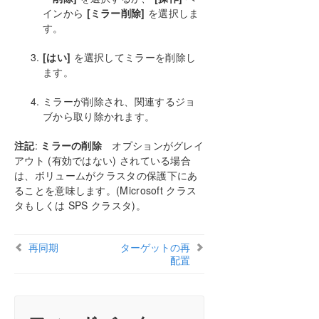
インから
[ミラー削除]
を選択しま
ミラーの設定
す。
ジョブに関連する作業
ミラーの操作
[はい]
を選択してミラーを削除し
ミラーの管理
ます。
一時停止およびロック解除
ミラーが削除され、関連するジョ
再開 / ロック
ブから取り除かれます。
部分再同期
中断
注記
:
ミラーの削除
オプションがグレイ
再同期
アウト (有効ではない) されている場合
ミラーの削除
は、ボリュームがクラスタの保護下にあ
ターゲットの再配置
ることを意味します。(Microsoft クラス
DataKeeper ボリュームのサイズ変更
タもしくは SPS クラスタ)。
ミラープロパティ
既存のミラーの圧縮レベルの変更
再同期
ターゲットの再
共有ボリュームに関連する作業
配置
Windows Server 2012 上での Microsoft iSCSI ター
ゲットと
DataKeeper Notification Icon