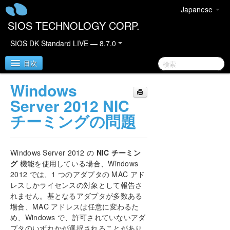
Japanese
SIOS TECHNOLOGY CORP.
SIOS DK Standard LIVE — 8.7.0
目次
Windows
SIOS DataKeeper for Windows
Server 2012 NIC
チーミングの問題
DataKeeper クイックスタートガイド
DataKeeper for Windows テクニカルドキュメンテ
Windows Server 2012 の
NIC チーミン
ーション
グ
機能を使用している場合、Windows
はじめに
2012 では、1 つのアダプタの MAC アド
設定
レスしかライセンスの対象として報告さ
管理
れません。基となるアダプタが多数ある
ユーザーガイド
場合、MAC アドレスは任意に変わるた
め、Windows で、許可されていないアダ
よくある質問
プタのいずれかが選択されることがあり
トラブルシューティング