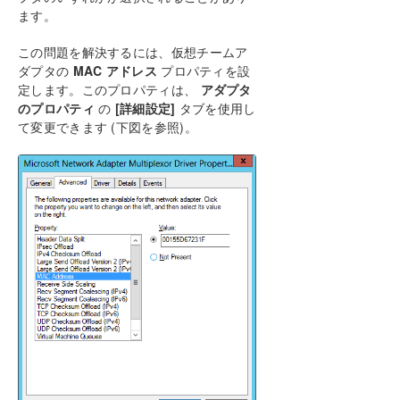
ます。
既知の問題と回避策
SIOS AppKeeper製品の非互換性
この問題を解決するには、仮想チームア
指定したボリュームへのアクセス拒否
ダプタの
MAC アドレス
プロパティを設
ミラーを作成できない
定します。このプロパティは、
アダプタ
MaxResyncPasses 値
のプロパティ
の
[詳細設定]
タブを使用し
て変更できます (下図を参照)。
ダイナミックディスクのミラーリング
リソースタグ名の制限
サーバログインアカウントおよびパスワードは
クラスタの各サーバで同一である必要がある
システムイベントログ – GUI でのミラー作成の
失敗
以前のインストールパスを確認できない
ユーザインターフェース – ミラーを作成できな
い
ユーザインターフェース – ミラーの片側しか表
示されない
Windows Server 2012 に固有の問題
Windows Server 2012 MMC スナップインの
クラッシュ