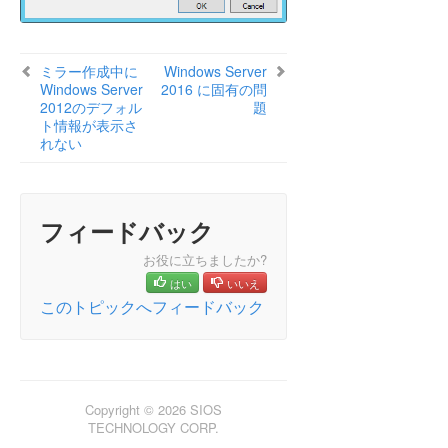
Windows Server 2012 iSCSI Target の役割
はダイナミックディスクをサポートしてい
ない
ミラー作成中にWindows Server 2012のデフ
ミラー作成中に
Windows Server
ォルト情報が表示されない
Windows Server
2016 に固有の問
Windows Server 2012 NIC チーミングの問
2012のデフォル
題
題
ト情報が表示さ
れない
Windows Server 2016 に固有の問題
制限事項
PDFでダウンロード
フィードバック
お役に立ちましたか?
はい
いいえ
このトピックへフィードバック
Copyright © 2026 SIOS
TECHNOLOGY CORP.