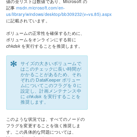
値の全リストは数値であり、Microsoft の
DataKeeper Notification Icon
記事
msdn.microsoft.com/en-
AWS エフェメラルストレージ上の DataKeeper イ
us/library/windows/desktop/bb309232(v=vs.85).aspx
ンテントログ
に記載されています。
DataKeeperターゲットスナップショット
SIOS DataKeeper Standard Edition を使用して
ボリュームの正常性を確保するために、
Hyper-V 仮想マシンのディザスタリカバリを行う
ボリュームをオンラインにする前に
クラスタリング
chkdsk
を実行することを推奨します。
クラスターにノードを追加する
クラスタボリュームがオンラインのときにクラ
*
スタボリューム上で chkdsk を実行する
サイズの大きいボリュームで
はこのチェックに長い時間が
WSFCでDataKeeperボリュームリソースを作成
かかることがあるため、それ
する
ぞれの DataKeeper ボリュー
DataKeeper Volume Resource Health Check
ムについてこのフラグを 0 に
DataKeeper ボリュームリソースプライベート
設定し、計画メンテナンス中
プロパティ
に
chkdsk
を実行することを
推奨します。
クラスタからのノードの削除
クラスター化された DataKeeper ボリュームを
クラスター外のノードに拡張する
このような状況では、すべてのノードの
単一の SQL サーバノードをクラスタに拡張す
フラグを変更することを強く推奨しま
る
す。この具体的な問題については、
DataKeeper により、従来の 2 ノード構成の