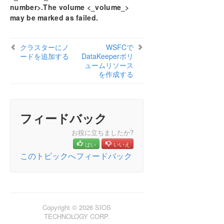
DataKeeper 複製ボリュームを作成する方法
number>.The volume <_volume_>
よくある質問
may be marked as failed.
トラブルシューティング
クラスターにノ
WSFCで
DKCE サポートマトリックス
ードを追加する
DataKeeperボリ
ュームリソース
プロダクトライフサイクル
を作成する
PDFでダウンロード
フィードバック
お役に立ちましたか?
はい
いいえ
このトピックへフィードバック
Copyright © 2026 SIOS
TECHNOLOGY CORP.