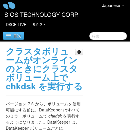
Japanese
SIOS TECHNOLOGY CORP.
DKCE LIVE — 8.9.2
目次
クラスタボリュ
SIOS DataKeeper Cluster Edition
ームがオンライン
のときにクラスタ
DataKeeper Cluster Edition リリースノート
ボリューム上で
chkdsk を実行する
DataKeeper Cluster Edition クイックスタートガイ
ド
クラウド環境における DataKeeper Cluster Edition
バージョン 7.6 から、ボリュームを使用
可能にする前に、DataKeeper はすべて
DataKeeper Cluster Edition インストレーションガ
のミラーボリュームで
chkdsk
を実行す
イド
るようになりました。DataKeeper は、
DataKeeper ボリュームごとに、