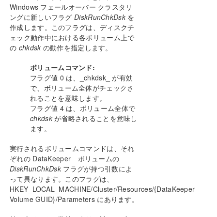
DataKeeper Cluster Edition テクニカルドキュメン
Windows フェールオーバー クラスタリ
テーション
ングに新しいフラグ
DiskRunChkDsk
を
ユーザインターフェース
作成します。このフラグは、ディスクチ
ェック動作中における各ボリューム上で
コンポーネント
の
chkdsk
の動作を指定します。
DataKeeperサービスログオンIDとパスワードの選択
レプリケーションについて
ボリュームコマンド:
構成
フラグ値 0 は、_chkdsk_ が有効
DataKeeper の管理
で、ボリューム全体がチェックさ
SIOS DataKeeper で EMCMD を使用する
れることを意味します。
SIOS DataKeeperでDKPwrShellを使用する
フラグ値 4 は、ボリューム全体で
chkdsk
が省略されることを意味し
ユーザガイド
ます。
入門
ミラーの設定
実行されるボリュームコマンドは、それ
ジョブに関連する作業
ぞれの DataKeeper ボリュームの
ミラーの操作
DiskRunChkDsk
フラグが持つ引数によ
DKCE ノードのリプレース方法
って異なります。このフラグは、
共有ボリュームに関連する作業
HKEY_LOCAL_MACHINE/Cluster/Resources/{DataKeeper
Volume GUID}/Parameters にあります。
Windows Server 2012 上での Microsoft iSCSI ター
ゲットと DataKeeper の使用