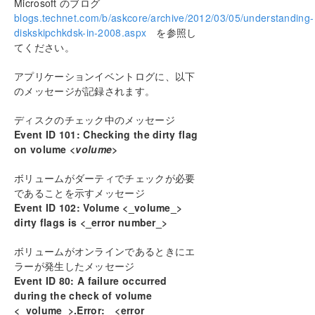
Microsoft のブログ
WSFC クラスタを 3 ノード構成に拡張する
blogs.technet.com/b/askcore/archive/2012/03/05/understanding-
DataKeeper により、従来の 2 ノード構成の
diskskipchkdsk-in-2008.aspx
を参照し
WSFC SQL Server クラスタを 3 ノード構成に
てください。
拡張する
従来の 2 ノード構成のクラスタを共有複製構成
アプリケーションイベントログに、以下
に拡張する
のメッセージが記録されます。
DataKeeper Cluster Edition を使用してマルチサ
イト Hyper-V クラスタを有効にする
ディスクのチェック中のメッセージ
スプリットブレインに関する事象およびリカバ
Event ID 101: Checking the dirty flag
リ
on volume <
volume>
N 個の共有 x N 共有構成におけるスイッチオー
バ
ボリュームがダーティでチェックが必要
Windows Server 2008 R2/2012 Core プラットフ
であることを示すメッセージ
ォームへ DataKeeper Cluster をインストールし
Event ID 102: Volume <_volume_>
運用する
dirty flags is <_error number_>
非ミラーボリュームリソース
DataKeeper Cluster Edition を使用して、
ボリュームがオンラインであるときにエ
Windows Server 2008R2 WSFC でマルチサイト
ラーが発生したメッセージ
のファイル共有リソースを有効にする
Event ID 80: A failure occurred
WSFC でその他のサーバリソースを作成する
during the check of volume
CLI を使用して複数のターゲットをもつ
<_volume_>.Error: <error