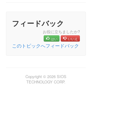
DataKeeper Cluster Edition テクニカルドキュメン
テーション
ユーザインターフェース
フィードバック
コンポーネント
レプリケーションについて
お役に立ちましたか?
構成
はい
いいえ
DataKeeper の管理
このトピックへフィードバック
SIOS DataKeeper で EMCMD を使用する
ミラー状態の定義
EMCMD コマンドの Proxy オプションを使用する
BREAKMIRROR
Copyright © 2026 SIOS
CHANGEMIRRORENDPOINTS
TECHNOLOGY CORP.
CHANGEMIRRORTYPE
CLEARBLOCKTARGET
CLEARSNAPSHOTLOCATION
CLEARSWITCHOVER
CONTINUEMIRROR
CREATEJOB
CREATEMIRROR