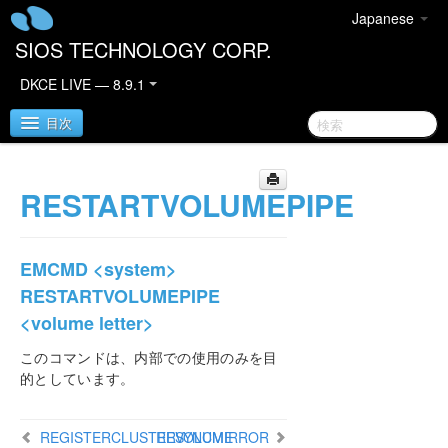
Japanese
SIOS TECHNOLOGY CORP.
DKCE LIVE — 8.9.1
目次
RESTARTVOLUMEPIPE
SIOS DataKeeper Cluster Edition
DataKeeper Cluster Edition リリースノート
EMCMD <system>
DataKeeper Cluster Edition クイックスタートガイ
RESTARTVOLUMEPIPE
ド
<volume letter>
クラウド環境における DataKeeper Cluster Edition
このコマンドは、内部での使用のみを目
的としています。
DataKeeper Cluster Edition インストレーションガ
イド
REGISTERCLUSTERVOLUME
RESYNCMIRROR