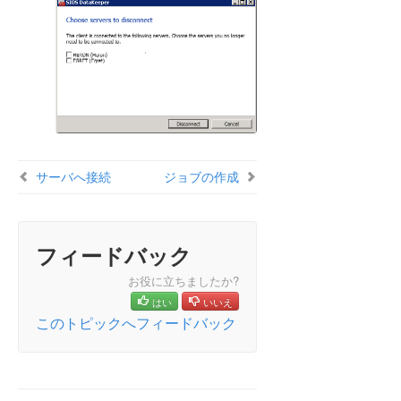
DataKeeper Cluster Edition テクニカルドキュメン
テーション
ユーザインターフェース
コンポーネント
レプリケーションについて
構成
DataKeeper の管理
SIOS DataKeeper で EMCMD を使用する
SIOS DataKeeperでDKPwrShellを使用する
サーバへ接続
ジョブの作成
ユーザガイド
入門
ディスクからディスク
フィードバック
1 対 1
お役に立ちましたか?
1 対多 (マルチターゲット)
はい
いいえ
多対 1
このトピックへフィードバック
共有ディスクを単体のディスクにレプリケーシ
ョンする構成
共有ディスク同士でレプリケーションする構成
N 個の共有ディスクターゲットへレプリケーシ