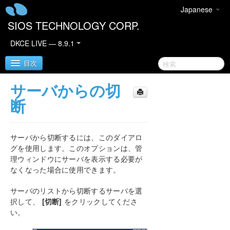
Japanese
SIOS TECHNOLOGY CORP.
DKCE LIVE — 8.9.1
目次
サーバからの切
SIOS DataKeeper Cluster Edition
断
DataKeeper Cluster Edition リリースノート
サーバから切断するには、このダイアロ
DataKeeper Cluster Edition クイックスタートガイ
グを使用します。このオプションは、管
ド
理ウィンドウにサーバを表示する必要が
なくなった場合に使用できます。
クラウド環境における DataKeeper Cluster Edition
サーバのリストから切断するサーバを選
択して、
[切断]
をクリックしてくださ
DataKeeper Cluster Edition インストレーションガ
い。
イド