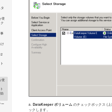
スタ
 を使
 ク
る事
おけ
12
スト
ス
 を使
イト
有効
ソー
a.
DataKeeper ボリューム
のチェックボックス (上
ックします。