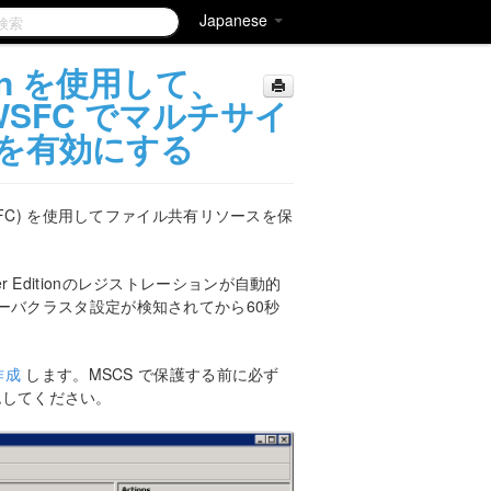
Japanese
ition を使用して、
R2 WSFC でマルチサイ
を有効にする
uster (WSFC) を使用してファイル共有リソースを保
er Editionのレジストレーションが自動的
ーバクラスタ設定が検知されてから60秒
作成
します。MSCS で保護する前に必ず
認してください。