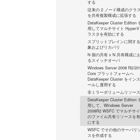
する
従来の 2 ノード構成のクラ
を共有複製構成に拡張する
DataKeeper Cluster Edition
用してマルチサイト Hyper-V
ラスタを有効にする
スプリットブレインに関す
象およびリカバリ
N 個の共有 x N 共有構成に
るスイッチオーバ
Windows Server 2008 R2/20
Core プラットフォームへ
DataKeeper Cluster をイン
ールし運用する
非ミラーボリュームリソー
DataKeeper Cluster Edition
用して、Windows Server
2008R2 WSFC でマルチサ
のファイル共有リソースを
にする
WSFC でその他のサーバリ
スを作成する