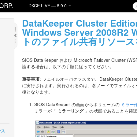
ORP.
DKCE LIVE — 8.9.0
DataKeeper Cluster Ed
Windows Server 2008
トのファイル共有リソース
SIOS DataKeeper および Microsoft Failover Cl
護する場合は、以下の手順に従ってください。
重要事項:
フェイルオーバクラスタで、DataKeeper Clust
に実行されます。実行されるのは、各ノードでフェイルオ
後となります。
SIOS DataKeeper の画面からボリュームの
ミラー
ミラーが「
ミラーリング
」の状態であることを確
リース