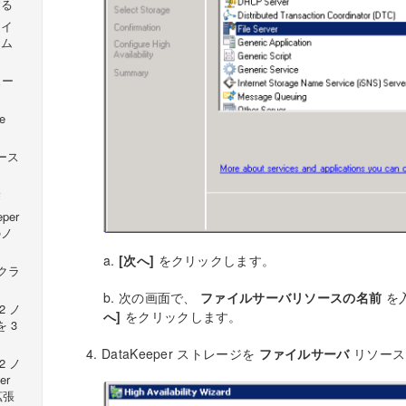
する
ライ
ーム
ュー
e
ソース
除
per
のノ
a.
[次へ]
をクリックします。
クラ
b. 次の画面で、
ファイルサーバリソースの名前
を
2 ノ
へ]
をクリックします。
 3
DataKeeper ストレージを
ファイルサーバ
リソース
2 ノ
er
拡張