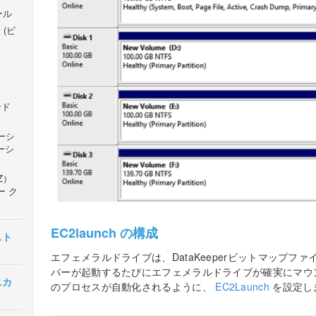
トール
 (ビ
ード
ケーシ
ーシ
Z）
ー ク
EC2launch の構成
ンスト
エフェメラルドライブは、DataKeeperビットマップフ
バーが起動するたびにエフェメラルドライブが確実にマウ
クニカ
のプロセスが自動化されるように、
EC2Launch
を設定し