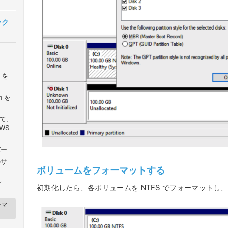
イック
n を
on を
して、
AWS
バー
のサ
ボリュームをフォーマットする
r
初期化したら、各ボリュームを NTFS でフォーマットし
ーマ