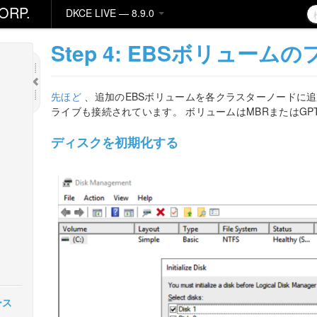
ORP.
DKCE LIVE — 8.9.0
Step 4: EBSボリューム
先ほど
、追加のEBSボリュームを各クラスターノードに追
ライブも接続されています。 ボリュームはMBRまたはG
ディスクを初期化する
リース