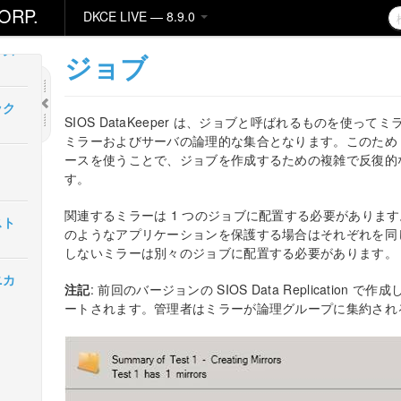
ORP.
DKCE LIVE — 8.9.0
リース
ジョブ
イック
SIOS DataKeeper は、ジョブと呼ばれるものを使
ミラーおよびサーバの論理的な集合となります。このため SIOS
ースを使うことで、ジョブを作成するための複雑で反復的
す。
関連するミラーは 1 つのジョブに配置する必要があります。例
ンスト
のようなアプリケーションを保護する場合はそれぞれを同
しないミラーは別々のジョブに配置する必要があります。
クニカ
注記
: 前回のバージョンの SIOS Data Replicati
ートされます。管理者はミラーが論理グループに集約され