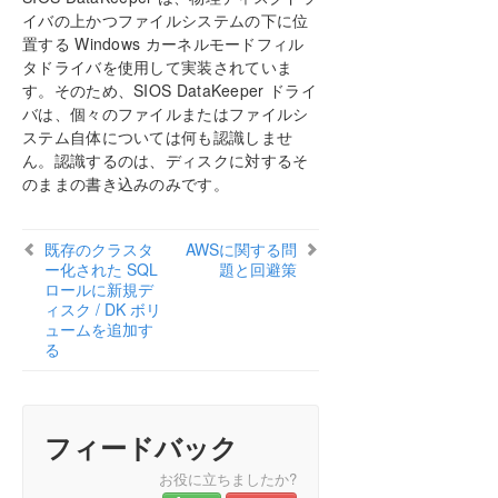
DataKeeper Cluster Edition テクニカルドキュメン
イバの上かつファイルシステムの下に位
テーション
置する Windows カーネルモードフィル
ユーザインターフェース
タドライバを使用して実装されていま
コンポーネント
す。そのため、SIOS DataKeeper ドライ
レプリケーションについて
バは、個々のファイルまたはファイルシ
ステム自体については何も認識しませ
構成
ん。認識するのは、ディスクに対するそ
DataKeeper の管理
のままの書き込みのみです。
SIOS DataKeeper で EMCMD を使用する
SIOS DataKeeperでDKPwrShellを使用する
ユーザガイド
既存のクラスタ
AWSに関する問
ー化された SQL
題と回避策
よくある質問
ロールに新規デ
既存のクラスター化された SQL ロールに新規ディ
ィスク / DK ボリ
スク / DK ボリュームを追加する
ュームを追加す
Windows のファイル名およびディレクトリ名の認
る
識
AWSに関する問題と回避策
ミラーエンドポイントの変更
フィードバック
ミラータイプの変更
[ミラーを作成]、[ジョブ名を変更]、[ジョブを削除]
お役に立ちましたか?
操作がグレイアウトされる