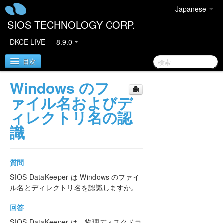
Japanese
SIOS TECHNOLOGY CORP.
DKCE LIVE — 8.9.0
目次
Windows のフ
SIOS DataKeeper Cluster Edition
ァイル名およびデ
ィレクトリ名の認
DataKeeper Cluster Edition リリースノート
識
DataKeeper Cluster Edition クイックスタートガイ
ド
質問
クラウド環境における DataKeeper Cluster Edition
SIOS DataKeeper は Windows のファイ
ル名とディレクトリ名を認識しますか。
DataKeeper Cluster Edition インストレーションガ
イド
回答
SIOS DataKeeper は、物理ディスクドラ