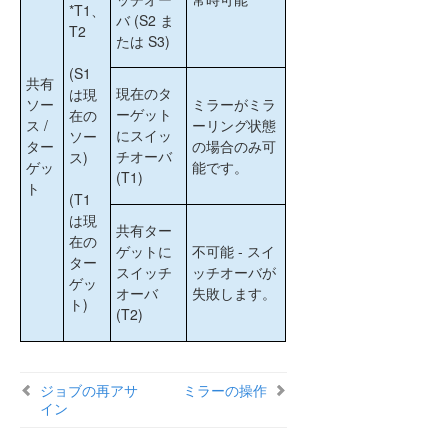
*T1、
バ (S2 ま
T2
たは S3)
(S1
共有
現在のタ
は現
ソー
ミラーがミラ
ーゲット
在の
ス /
ーリング状態
にスイッ
ソー
ター
の場合のみ可
チオーバ
ス)
ゲッ
能です。
(T1)
ト
(T1
は現
共有ター
在の
ゲットに
不可能 - スイ
ター
スイッチ
ッチオーバが
ゲッ
オーバ
失敗します。
ト)
(T2)
ジョブの再アサ
ミラーの操作
イン