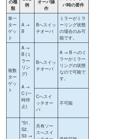
の種
オーバ操
例
バ時の要件
類
作
単一
ミラーがミラ
ター
A →
Bへスイッ
ーリング状態
ゲッ
B
チオーバ
の場合のみ可
ト
能です。
A →
A → B へのミ
B (ミ
ラーがミラー
ラー
Bへスイッ
リングの状態
リン
チオーバ
複数
なので可能で
グ)
ター
す。
ゲッ
A →
ト
C (一
Cへスイ
時停
ッチオー
不可能
止)
バ
*S1、
共有ソー
S2、
スへスイ
S3 →
ッチオー
常時可能