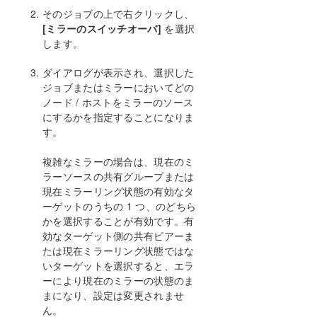
入門
そのジョブの上で右クリックし、
ミラーの設定
[ミラーのスイッチオーバ]
を選択
ジョブに関連する作業
します。
ジョブ
ダイアログが表示され、選択した
ジョブ名の変更
ジョブまたはミラーにおいてどの
ジョブの削除
ノード / ホストをミラーのソース
ジョブの再アサイン
にするかを指定することになりま
ミラーのスイッチオーバ
す。
ミラーの操作
共有ボリュームに関連する作業
複雑なミラーの場合は、現在のミ
Windows Server 2012 上での Microsoft iSCSI ター
ラーソースの共有グループまたは
ゲットと DataKeeper の使用
現在ミラーリング状態の有効なタ
DataKeeper Notification Icon
ーゲットのうちの 1 つ、のどちら
かを選択することが有効です。有
AWS エフェメラルストレージ上の DataKeeper イ
ンテントログ
効なターゲット側の共有ピアーま
たは現在ミラーリング状態ではな
DataKeeper ターゲットスナップショット
いターゲットを選択すると、エラ
SIOS DataKeeper Standard Edition を使用して
ーにより現在のミラーの状態のま
Hyper-V 仮想マシンのディザスタリカバリを行う
まになり、設定は変更されませ
クラスタリング
ん。
よくある質問