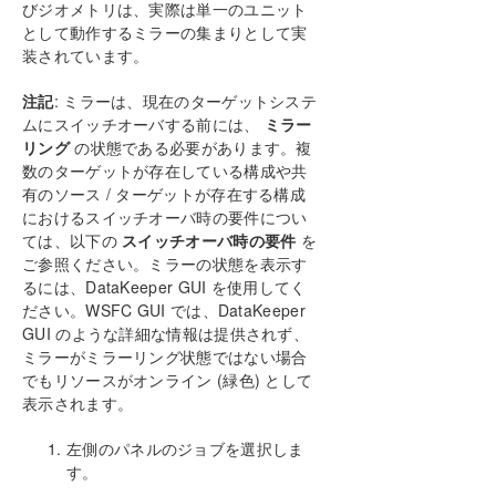
びジオメトリは、実際は単一のユニット
として動作するミラーの集まりとして実
How to cluster SAP ASCS and ERS on Windows
in AWS using WSFC with SIOS DataKeeper
装されています。
注記
: ミラーは、現在のターゲットシステ
複数の可用性ゾーン（AZ）にまたがるAzureでファイ
ル サーバー クラスターを構成する
ムにスイッチオーバする前には、
ミラー
リング
の状態である必要があります。複
数のターゲットが存在している構成や共
DataKeeper Cluster Edition インストレーションガ
有のソース / ターゲットが存在する構成
イド
におけるスイッチオーバ時の要件につい
ては、以下の
スイッチオーバ時の要件
を
DataKeeper Cluster Edition テクニカルドキュメン
ご参照ください。ミラーの状態を表示す
テーション
るには、DataKeeper GUI を使用してく
ユーザインターフェース
ださい。WSFC GUI では、DataKeeper
コンポーネント
GUI のような詳細な情報は提供されず、
レプリケーションについて
ミラーがミラーリング状態ではない場合
構成
でもリソースがオンライン (緑色) として
DataKeeper の管理
表示されます。
SIOS DataKeeper で EMCMD を使用する
左側のパネルのジョブを選択しま
SIOS DataKeeperでDKPwrShellを使用する
す。
ユーザガイド