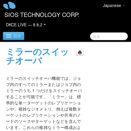
Japanese
SIOS TECHNOLOGY CORP.
DKCE LIVE — 8.8.2
目次
ミラーのスイッ
SIOS DataKeeper Cluster Edition
チオーバ
DataKeeper Cluster Edition リリースノート
ミラーのスイッチオーバ機能では、ジョ
DataKeeper Cluster Edition クイックスタートガイ
ブ内のすべてのミラーまたはジョブ内の
ド
ミラーのうち 1 つだけをスイッチオーバ
することが可能です。「ミラー」は、標
AWS で DataKeeper Cluster Edition をデプロイす
準的な単一ターゲットのレプリケーショ
る
ンや、複雑なジオメトリ、例えば複数タ
ーゲットのレプリケーションや共有のノ
Azure で DataKeeper Cluster Edition をデプロイす
ードのソースやターゲットなどを含んで
る
います。これらの複雑なミラー構成およ