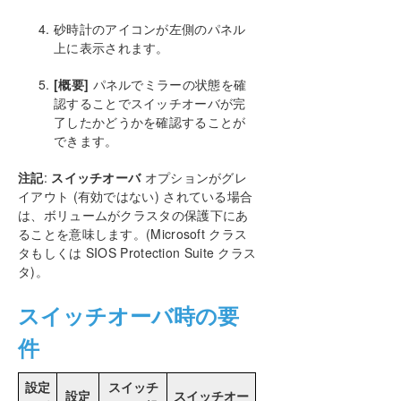
トラブルシューティング
砂時計のアイコンが左側のパネル
上に表示されます。
DKCE サポートマトリックス
[概要]
パネルでミラーの状態を確
プロダクトライフサイクル
認することでスイッチオーバが完
了したかどうかを確認することが
できます。
PDFでダウンロード
注記
:
スイッチオーバ
オプションがグレ
イアウト (有効ではない) されている場合
は、ボリュームがクラスタの保護下にあ
ることを意味します。(Microsoft クラス
タもしくは SIOS Protection Suite クラス
タ)。
スイッチオーバ時の要
件
設定
スイッチ
設定
スイッチオー