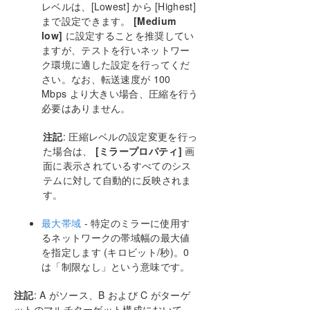
AWS エフェメラルストレージ上の DataKeeper イ
レベルは、[Lowest] から [Highest]
ンテントログ
まで設定できます。
[Medium
DataKeeper ターゲットスナップショット
low]
に設定することを推奨してい
ますが、テストを行いネットワー
SIOS DataKeeper Standard Edition を使用して
Hyper-V 仮想マシンのディザスタリカバリを行う
ク環境に適した設定を行ってくだ
さい。なお、転送速度が 100
クラスタリング
Mbps より大きい場合、圧縮を行う
よくある質問
必要はありません。
トラブルシューティング
注記
: 圧縮レベルの設定変更を行っ
DKCE サポートマトリックス
た場合は、
[ミラープロパティ]
画
面に表示されているすべてのシス
プロダクトライフサイクル
テムに対して自動的に反映されま
す。
PDFでダウンロード
最大帯域
- 特定のミラーに使用す
るネットワークの帯域幅の最大値
を指定します (キロビット/秒)。0
は「制限なし」という意味です。
注記
: A がソース、B および C がターゲ
ットのマルチターゲット構成において