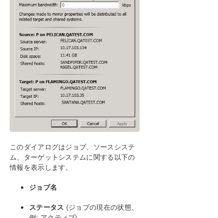
How to cluster SAP ASCS and ERS on Windows
in AWS using WSFC with SIOS DataKeeper
複数の可用性ゾーン（AZ）にまたがるAzureでファイ
ル サーバー クラスターを構成する
DataKeeper Cluster Edition インストレーションガ
イド
DataKeeper Cluster Edition テクニカルドキュメン
テーション
ユーザインターフェース
コンポーネント
このダイアログはジョブ、ソースシステ
レプリケーションについて
ム、ターゲットシステムに関する以下の
構成
情報を表示します。
DataKeeper の管理
SIOS DataKeeper で EMCMD を使用する
ジョブ名
SIOS DataKeeperでDKPwrShellを使用する
ステータス
(ジョブの現在の状態、
ユーザガイド
例: アクティブ)