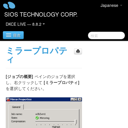
Japanese
SIOS TECHNOLOGY CORP.
DKCE LIVE — 8.8.2
目次
ミラープロパテ
SIOS DataKeeper Cluster Edition
ィ
DataKeeper Cluster Edition リリースノート
[ジョブの概要]
ペインのジョブを選択
DataKeeper Cluster Edition クイックスタートガイ
し、右クリックして
[ミラープロパティ]
ド
を選択してください。
AWS で DataKeeper Cluster Edition をデプロイす
る
Azure で DataKeeper Cluster Edition をデプロイす
る