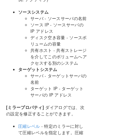
入門
ミラーの設定
ソースシステム
ジョブに関連する作業
サーバ - ソースサーバの名前
ミラーの操作
ソース IP - ソースサーバの
IP アドレス
ミラーの管理
ディスク空き容量 - ソースボ
一時停止 / ロック解除
リュームの容量
再開 / ロック
共有ホスト - 共有ストレージ
部分再同期
を介してこのボリュームへア
中断
クセスする別のシステム
再同期
ターゲットシステム
ミラーの削除
サーバ - ターゲットサーバの
名前
ターゲットの再配置
ターゲット IP - ターゲット
DataKeeperボリュームのサイズ変更
サーバの IP アドレス
ミラープロパティ
既存のミラーの圧縮レベルの変更
[ミラープロパティ]
ダイアログでは、次
共有ボリュームに関連する作業
の設定を修正することができます。
Windows Server 2012 上での Microsoft iSCSI ター
ゲットと DataKeeper の使用
圧縮レベル
- 特定のミラーに対し
DataKeeper Notification Icon
て圧縮レベルを指定します。圧縮