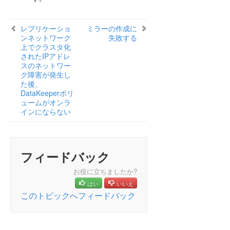
MaxResyncPasses 値
ダイナミックディスクのミラーリング
レプリケーショ
ミラーの作成に
新しいリソースはオフラインだがロック解除さ
ンネットワーク
失敗する
れている
上でクラスタ化
サーバログインアカウントおよびパスワードは
されたIPアドレ
クラスタの各サーバで同一である必要がある
スのネットワー
ク障害が発生し
システムイベントログ – GUI でのミラー作成の
た後、
失敗
DataKeeperボリ
以前のインストールパスを確認できない
ュームがオンラ
ユーザインターフェース – ミラーを作成できな
インにならない
い
ユーザインターフェース – ミラーの片側しか表
示されない
WSFC – MS DTC リソース障害
フィードバック
WSFC 2008 R2 SP1 手順の変更
お役に立ちましたか?
Windows Server 2012 固有の問題
はい
いいえ
Windows Server 2016 に固有の問題
このトピックへフィードバック
メッセージカタログ
制限事項