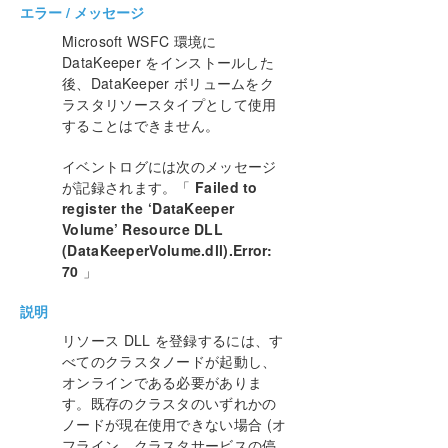
エラー / メッセージ
How to cluster SAP ASCS and ERS on Windows
Microsoft WSFC 環境に
in AWS using WSFC with SIOS DataKeeper
DataKeeper をインストールした
後、DataKeeper ボリュームをク
複数の可用性ゾーン（AZ）にまたがるAzureでファイ
ラスタリソースタイプとして使用
ル サーバー クラスターを構成する
することはできません。
DataKeeper Cluster Edition インストレーションガ
イベントログには次のメッセージ
イド
が記録されます。「
Failed to
register the ‘DataKeeper
DataKeeper Cluster Edition テクニカルドキュメン
Volume’ Resource DLL
テーション
(DataKeeperVolume.dll).Error:
ユーザインターフェース
70
」
コンポーネント
説明
レプリケーションについて
構成
リソース DLL を登録するには、す
DataKeeper の管理
べてのクラスタノードが起動し、
オンラインである必要がありま
SIOS DataKeeper で EMCMD を使用する
す。既存のクラスタのいずれかの
SIOS DataKeeperでDKPwrShellを使用する
ノードが現在使用できない場合 (オ
ユーザガイド
フライン、クラスタサービスの停