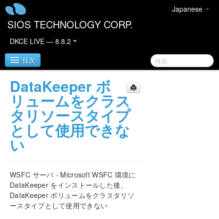
Japanese
SIOS TECHNOLOGY CORP.
DKCE LIVE — 8.8.2
目次
DataKeeper ボ
SIOS DataKeeper Cluster Edition
リュームをクラス
タリソースタイプ
DataKeeper Cluster Edition リリースノート
として使用できな
い
DataKeeper Cluster Edition クイックスタートガイ
ド
AWS で DataKeeper Cluster Edition をデプロイす
WSFC サーバ - Microsoft WSFC 環境に
る
DataKeeper をインストールした後、
DataKeeper ボリュームをクラスタリソ
Azure で DataKeeper Cluster Edition をデプロイす
ースタイプとして使用できない
る