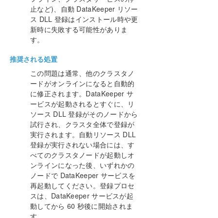
よくある質問
止など)、自動 DataKeeper リソー
トラブルシューティング
ス DLL 登録はインストール時や更
ソリューション
新時に失敗する可能性がありま
既知の問題と回避策
す。
指定したボリュームへのアクセス拒否
推奨される処置
LifeKeeper および DataKeeper for Windows の
アンチウイルスソフトウェアの除外リスト
この問題は通常、他のクラスタノ
DataKeeper はジョブのミラーエンドポイント
ードがオンラインになると自動的
として小文字のドライブレターをサポートしな
に修正されます。DataKeeper サ
い
ービスが起動されるとすぐに、リ
DataKeeper をクラスターの Quorum デバイス
ソース DLL 登録がそのノードから
として使用できない
試行され、クラスタ全体で登録が
レプリケーションネットワーク上でクラスタ化
実行されます。自動リソース DLL
されたIPアドレスのネットワーク障害が発生し
登録が実行されない場合には、す
た後、DataKeeperボリュームがオンラインにな
べてのクラスタノードが起動しオ
らない
ンラインになった後、いずれかの
DataKeeper ボリュームをクラスタリソースタ
ノードで DataKeeper サービスを
イプとして使用できない
再起動してください。登録プロセ
ミラーの作成に失敗する
スは、DataKeeper サービスが起
Hyper-V ホストクラスタエラー
動してから 60 秒後に開始されま
Live Migration の失敗
す。