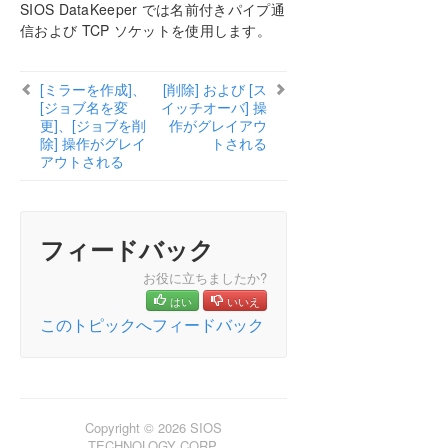
SIOS DataKeeper では名前付きパイプ通
How to cluster SAP ASCS and ERS on Windows
信および TCP ソケットを使用します。
in AWS using WSFC with SIOS DataKeeper
[ミラーを作成]、
[削除] および [ス
複数の可用性ゾーン（AZ）にまたがるAzureでファイ
[ジョブ名を変
イッチオーバ] 操
ル サーバー クラスターを構成する
更]、[ジョブを削
作がグレイアウ
除] 操作がグレイ
トされる
DataKeeper Cluster Edition インストレーションガ
アウトされる
イド
DataKeeper Cluster Edition テクニカルドキュメン
テーション
フィードバック
ユーザインターフェース
お役に立ちましたか?
コンポーネント
はい
いいえ
レプリケーションについて
このトピックへフィードバック
構成
DataKeeper の管理
SIOS DataKeeper で EMCMD を使用する
SIOS DataKeeperでDKPwrShellを使用する
Copyright © 2026 SIOS
ユーザガイド
TECHNOLOGY CORP.