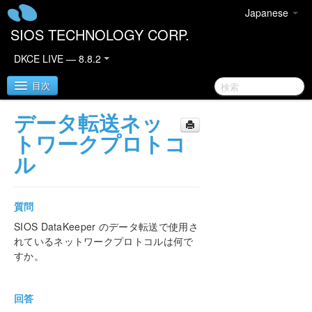
Japanese
SIOS TECHNOLOGY CORP.
DKCE LIVE — 8.8.2
目次
データ転送ネッ
SIOS DataKeeper Cluster Edition
トワークプロトコ
ル
DataKeeper Cluster Edition リリースノート
DataKeeper Cluster Edition クイックスタートガイ
質問
ド
SIOS DataKeeper のデータ転送で使用さ
れているネットワークプロトコルは何で
AWS で DataKeeper Cluster Edition をデプロイす
すか。
る
Azure で DataKeeper Cluster Edition をデプロイす
回答
る