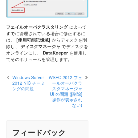
よくある質問
トラブルシューティング
ソリューション
既知の問題と回避策
フェイルオーバクラスタリング
によって
指定したボリュームへのアクセス拒否
すでに管理されている場合に修正するに
LifeKeeper および DataKeeper for Windows の
は、
[使用可能記憶域]
からディスクを削
アンチウイルスソフトウェアの除外リスト
除し、
ディスクマネージャ
でディスクを
DataKeeper はジョブのミラーエンドポイント
オンラインにし、
DataKeeper
を使用し
として小文字のドライブレターをサポートしな
てそのボリュームを管理します。
い
DataKeeper をクラスターの Quorum デバイス
として使用できない
Windows Server
WSFC 2012 フェ
2012 NIC チーミ
ールオーバクラ
レプリケーションネットワーク上でクラスタ化
ングの問題
スタマネージャ
されたIPアドレスのネットワーク障害が発生し
UI の問題 ([削除]
た後、DataKeeperボリュームがオンラインにな
操作が表示され
らない
ない)
DataKeeper ボリュームをクラスタリソースタ
イプとして使用できない
ミラーの作成に失敗する
Hyper-V ホストクラスタエラー
フィードバック
Live Migration の失敗