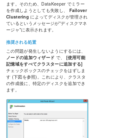
ます。そのため、DataKeeper でミラー
How to cluster SAP ASCS and ERS on Windows
を作成しようとしても失敗し、
Failover
in AWS using WSFC with SIOS DataKeeper
Clustering
によってディスクが管理され
ているというメッセージが*ディスクマネ
複数の可用性ゾーン（AZ）にまたがるAzureでファイ
ージャ*に表示されます。
ル サーバー クラスターを構成する
推奨される処置
DataKeeper Cluster Edition インストレーションガ
この問題が発生しないようにするには、
イド
ノードの追加ウィザード
で、
[使用可能
記憶域をすべてクラスターに追加する]
DataKeeper Cluster Edition テクニカルドキュメン
チェックボックスのチェックをはずしま
テーション
す (下図を参照)。これにより、クラスタ
ユーザインターフェース
の作成後に、特定のディスクを追加でき
コンポーネント
ます。
レプリケーションについて
構成
管理
SIOS DataKeeper で EMCMD を使用する
SIOS DataKeeperでDKPwrShellを使用する
ユーザガイド