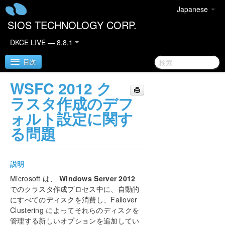
Japanese
SIOS TECHNOLOGY CORP.
DKCE LIVE — 8.8.1
目次
WSFC 2012 ク
SIOS DataKeeper Cluster Edition
ラスタ作成のデフ
ォルト設定に関す
DataKeeper Cluster Edition リリースノート
る問題
DataKeeper Cluster Edition クイックスタートガイ
ド
説明
AWS で DataKeeper Cluster Edition をデプロイす
Microsoft は、
Windows Server 2012
る
でのクラスタ作成プロセス中に、自動的
にすべてのディスクを消費し、Failover
Azure で DataKeeper Cluster Edition をデプロイす
Clustering によってそれらのディスクを
る
管理する新しいオプションを追加してい