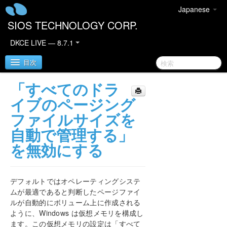
Japanese
SIOS TECHNOLOGY CORP.
DKCE LIVE — 8.7.1
目次
「すべてのドラ
SIOS DataKeeper Cluster Edition
イブのページング
ファイルサイズを
DataKeeper Cluster Edition リリースノート
自動で管理する」
を無効にする
DataKeeper Cluster Edition クイックスタートガイ
ド
AWS で DataKeeper Cluster Edition をデプロイす
デフォルトではオペレーティングシステ
る
ムが最適であると判断したページファイ
ルが自動的にボリューム上に作成される
Azure で DataKeeper Cluster Edition をデプロイす
ように、Windows は仮想メモリを構成し
る
ます。この仮想メモリの設定は「すべて