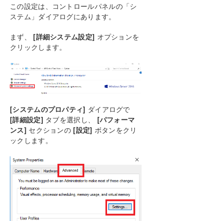
高速ストレージのベストプラクティス
この設定は、コントロールパネルの「シ
ステム」ダイアログにあります。
クラスタノードから外部DRサイトへのデータレプ
リケーション構成
まず、
[詳細システム設定]
オプションを
パフォーマンスチューニング
クリックします。
「すべてのドライブのページングファイルサイズを
自動で管理する」を無効にする
WAN に関する考慮事項
管理
SIOS DataKeeper で EMCMD を使用する
SIOS DataKeeperでDKPwrShellを使用する
[システムのプロパティ]
ダイアログで
ユーザガイド
[詳細設定]
タブを選択し、
[パフォーマ
よくある質問
ンス]
セクションの
[設定]
ボタンをクリ
ックします。
トラブルシューティング
ソリューション
DKCE サポートマトリックス
PDFでダウンロード