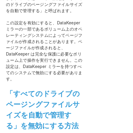
のドライブのページングファイルサイズ
複数の可用性ゾーン（AZ）にまたがるAzureでファイ
を自動で管理する」と呼ばれます。
ル サーバー クラスターを構成する
この設定を有効にすると、DataKeeper
DataKeeper Cluster Edition インストレーションガ
ミラーの一部であるボリューム上のオペ
イド
レーティングシステムによってページフ
ァイルが作成されることがあります。ペ
DataKeeper Cluster Edition テクニカルドキュメン
ージファイルが作成されると、
テーション
DataKeeper は完全な保護に必要なボリ
ユーザインターフェース
ューム上で操作を実行できません。この
設定は、DataKeeper ミラーを持つすべ
コンポーネント
てのシステムで無効にする必要がありま
DataKeeper サービスログオン ID とパスワードの選択
す。
レプリケーションについて
構成
「すべてのドライブの
セクタサイズ
ページングファイルサ
ネットワーク帯域
ネットワークアダプタ設定
イズを自動で管理す
DataKeeper サービスログオン ID とパスワードの
選択
る」を無効にする方法
ファイアウォール設定