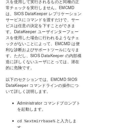
スを使用して実行されるものと同種の正
Instances (FCI)のStep by Step
常チェックを実行しません。EMCMD
は、SIOS DataKeeper レプリケーション
DataKeeper Cluster Edition インストレーションガ
サービスにコマンドを渡すだけで、サー
イド
ビスは任意の決定を下すことができま
す。DataKeeper ユーザインターフェー
DataKeeper Cluster Edition テクニカルドキュメン
スを使用した場合に行われるようなチェ
テーション
ックがないことによって、EMCMD は便
ユーザインターフェース
利な診断およびサポートツールになりま
コンポーネント
す。ただし、SIOS DataKeeper の内部構
レプリケーションについて
造に詳しくないユーザにとっては、潜在
構成
的に危険です。
DataKeeper の管理
以下のセクションでは、EMCMD SIOS
SIOS DataKeeper で EMCMD を使用する
DataKeeper コマンドラインの操作につ
SIOS DataKeeperでDKPwrShellを使用する
いて詳しく説明します。
ユーザガイド
よくある質問
Administrator コマンドプロンプト
トラブルシューティング
を起動します。
と入力しま
プロダクトライフサイクル
cd %extmirrbase%
す。