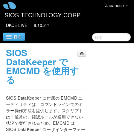
Japanese
SIOS TECHNOLOGY CORP.
DKCE LIVE — 8.10.2
目次
SIOS
SIOS DataKeeper Cluster Edition
DataKeeper で
EMCMD を使用す
DataKeeper Cluster Editionリリースノート
る
DKCEサポートマトリックス
SIOS DataKeeper に付属の EMCMD ユ
DataKeeper Cluster Edition クイックスタートガイ
ーティリティは、コマンドラインでのミ
ド
ラー操作方法を提供します。スクリプト
は「通常の」確認ルールが適用できない
クラウド環境における DataKeeper Cluster Edition
状況で実行されるため、EMCMD は
SIOS DataKeeper ユーザインターフェー
OCIでのSQL Server 2019 Failover Cluster