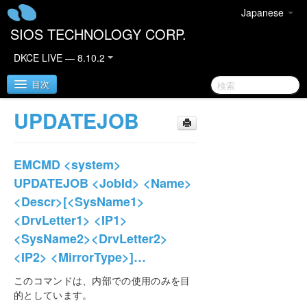
Japanese
SIOS TECHNOLOGY CORP.
DKCE LIVE — 8.10.2
目次
UPDATEJOB
SIOS DataKeeper Cluster Edition
EMCMD <system>
DataKeeper Cluster Editionリリースノート
UPDATEJOB <JobId> <Name>
DKCEサポートマトリックス
<Descr>[<SysName1>
<DrvLetter1> <IP1>
DataKeeper Cluster Edition クイックスタートガイ
<SysName2><DrvLetter2>
ド
<IP2> <MirrorType>]…
クラウド環境における DataKeeper Cluster Edition
このコマンドは、内部での使用のみを目
的としています。
OCIでのSQL Server 2019 Failover Cluster