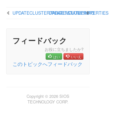
Instances (FCI)のStep by Step
UPDATECLUSTERTARGETSTATEPROPERTIES
UPDATEVOLUMEINFO
DataKeeper Cluster Edition インストレーションガ
イド
DataKeeper Cluster Edition テクニカルドキュメン
フィードバック
テーション
お役に立ちましたか?
ユーザインターフェース
はい
いいえ
コンポーネント
このトピックへフィードバック
レプリケーションについて
構成
DataKeeper の管理
SIOS DataKeeper で EMCMD を使用する
ミラー状態の定義
Copyright © 2026 SIOS
TECHNOLOGY CORP.
EMCMD コマンドの Proxy オプションを使用する
BREAKMIRROR
CHANGEMIRRORENDPOINTS
CHANGEMIRRORTYPE
CLEARBLOCKTARGET