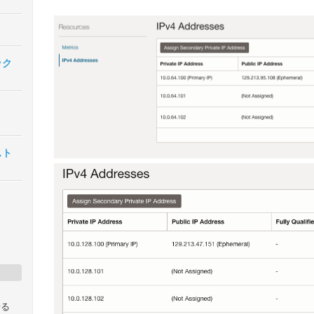
イック
ンスト
せる