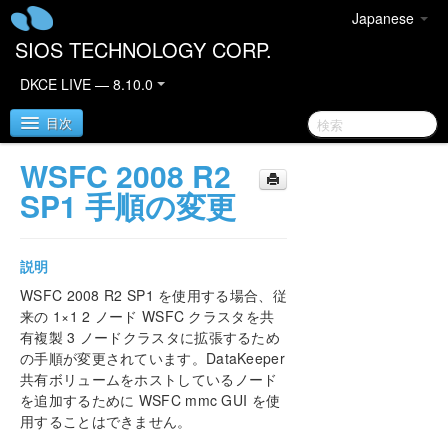
Japanese
SIOS TECHNOLOGY CORP.
DKCE LIVE — 8.10.0
目次
WSFC 2008 R2
SIOS DataKeeper Cluster Edition
SP1 手順の変更
DataKeeper Cluster Editionリリースノート
説明
DataKeeper Cluster Edition クイックスタートガイ
WSFC 2008 R2 SP1 を使用する場合、従
ド
来の 1×1 2 ノード WSFC クラスタを共
有複製 3 ノードクラスタに拡張するため
クラウド環境における DataKeeper Cluster Edition
の手順が変更されています。DataKeeper
共有ボリュームをホストしているノード
DataKeeper Cluster Edition インストレーションガ
を追加するために WSFC mmc GUI を使
イド
用することはできません。