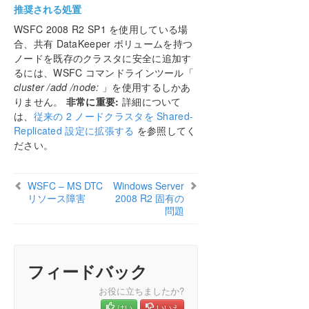
DataKeeper Cluster Edition テクニカルドキュメン
推奨される処置
テーション
WSFC 2008 R2 SP1 を使用している場
ユーザインターフェース
合、共有 DataKeeper ボリュームを持つ
コンポーネント
ノードを既存のクラスタに安全に追加す
DataKeeperサービスログオンIDとパスワードの選択
るには、WSFC コマンドラインツール「
レプリケーションについて
cluster /add /node:
」を使用するしかあ
りません。
非常に重要:
詳細について
構成
は、
従来の 2 ノードクラスタを Shared-
DataKeeper の管理
Replicated 設定に拡張する
を参照してく
SIOS DataKeeper で EMCMD を使用する
ださい。
SIOS DataKeeperでDKPwrShellを使用する
ユーザガイド
WSFC – MS DTC
よくある質問
Windows Server
リソース障害
2008 R2 固有の
トラブルシューティング
問題
ソリューション
既知の問題と回避策
指定したボリュームへのアクセス拒否
フィードバック
DataKeeper for Windowsのアンチウイルスソフ
トウェアの除外リスト
お役に立ちましたか?
ダングリングソース
はい
いいえ