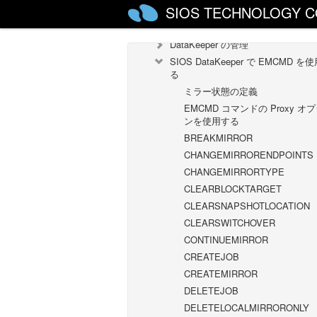
SIOS TECHNOLOGY C
レプリケーションについて
構成
DataKeeper の管理
SIOS DataKeeper で EMCMD を
る
ミラー状態の定義
EMCMD コマンドの Proxy オ
ンを使用する
BREAKMIRROR
CHANGEMIRRORENDPOINTS
CHANGEMIRRORTYPE
CLEARBLOCKTARGET
CLEARSNAPSHOTLOCATION
CLEARSWITCHOVER
CONTINUEMIRROR
CREATEJOB
CREATEMIRROR
DELETEJOB
DELETELOCALMIRRORONLY