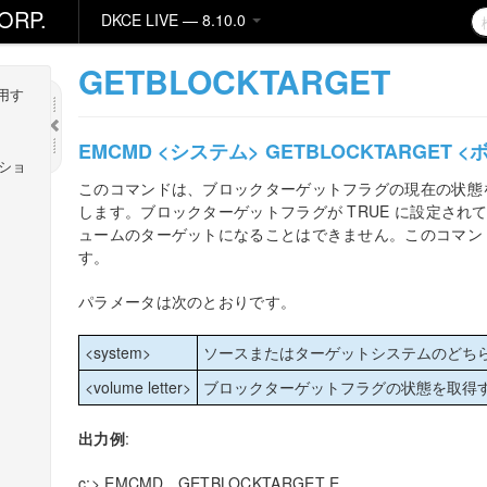
ORP.
DKCE LIVE — 8.10.0
GETBLOCKTARGET
使用す
EMCMD <システム> GETBLOCKTARGET
プショ
このコマンドは、ブロックターゲットフラグの現在の状態を T
します。ブロックターゲットフラグが TRUE に設定さ
ュームのターゲットになることはできません。このコマン
す。
パラメータは次のとおりです。
<system>
ソースまたはターゲットシステムのどち
<volume letter>
ブロックターゲットフラグの状態を取得
出力例
:
c:> EMCMD . GETBLOCKTARGET E