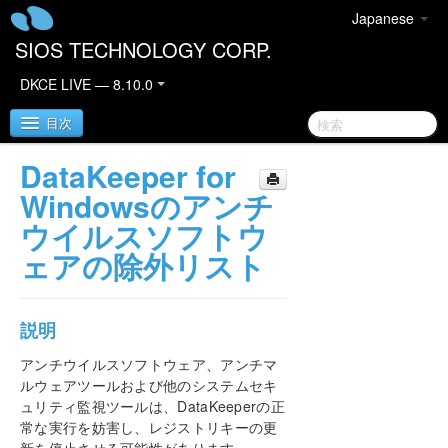
Japanese
SIOS TECHNOLOGY CORP.
DKCE LIVE — 8.10.0
目次
DataKeeper for
SIOS DataKeeper Cluster Edition
Windowsのアンチ
ウイルスソフトウ
DataKeeper Cluster Editionリリースノート
ェアの除外リスト
DataKeeper Cluster Edition クイックスタートガイ
ド
説明
クラウド環境における DataKeeper Cluster Edition
アンチウイルスソフトウェア、アンチマ
ルウェアツールおよび他のシステムセキ
DataKeeper Cluster Edition インストレーションガ
ュリティ監視ツールは、DataKeeperの正
イド
常な実行を妨害し、レジストリキーの更