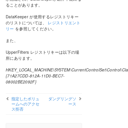
ソースをフェイルオーバーできない
ることがあります。
サーバログインアカウントおよびパスワードは
クラスタの各サーバで同一である必要がある
DataKeeper が使用するレジストリキー
システムイベントログ – GUI でのミラー作成の
のリストについては、
レジストリエント
失敗
リー
を参照してください。
以前のインストールパスを確認できない
ユーザインターフェース – ミラーを作成できな
また、
い
ユーザインターフェース – ミラーの片側しか表
UpperFilters レジストリキーは以下の場
示されない
所にあります。
WSFC – MS DTC リソース障害
WSFC 2008 R2 SP1 手順の変更
HKEY_LOCAL_MACHINE\SYSTEM\CurrentControlSet\Control\Cla
{71A27CDD-812A-11D0-BEC7-
Windows Server 2008 R2 固有の問題
08002BE2092F}
Windows Server 2012 固有の問題
Windows Server 2016 に固有の問題
メッセージカタログ
指定したボリュ
ダングリングソ
ームへのアクセ
制限事項
ース
ス拒否
DKCEサポートマトリックス