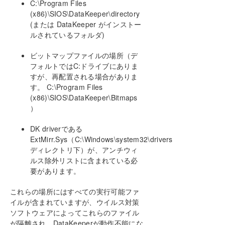
C:\Program Files
DataKeeper はジョブのミラーエンドポイント
として小文字のドライブレターをサポートしな
(x86)\SIOS\DataKeeper\directory
い
(または DataKeeper がインストー
DataKeeper をクラスターの Quorum デバイス
ルされているフォルダ)
として使用できない
レプリケーションネットワーク上でクラスタ化
ビットマップファイルの場所（デ
されたIPアドレスのネットワーク障害が発生し
フォルトではC:ドライブにありま
た後、DataKeeperボリュームがオンラインにな
すが、再配置される場合がありま
らない
す。 C:\Program Files
DataKeeper ボリュームをクラスタリソースタ
(x86)\SIOS\DataKeeper\Bitmaps
イプとして使用できない
）
ミラーの作成に失敗する
Hyper-V ホストクラスタエラー
DK driverである
ExtMirr.Sys（C:\Windows\system32\drivers
Live Migration の失敗
ディレクトリ下）が、アンチウィ
MaxResyncPasses 値
ルス除外リストに含まれている必
ダイナミックディスクのミラーリング
要があります。
新しいリソースはオフラインだがロック解除さ
れている
これらの場所にはすべての実行可能ファ
ターゲットボリュームが交換された後、リソー
イルが含まれていますが、ウイルス対策
スをフェイルオーバーできない
ソフトウェアによってこれらのファイル
ターゲットノード/システムが交換された後、リ
が隔離され、DataKeeperが動作不能にな