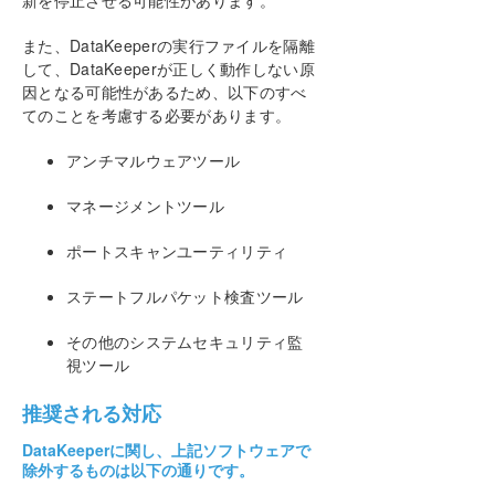
新を停止させる可能性があります。
DataKeeper Cluster Edition テクニカルドキュメン
テーション
また、DataKeeperの実行ファイルを隔離
ユーザインターフェース
して、DataKeeperが正しく動作しない原
コンポーネント
因となる可能性があるため、以下のすべ
DataKeeperサービスログオンIDとパスワードの選択
てのことを考慮する必要があります。
レプリケーションについて
アンチマルウェアツール
構成
DataKeeper の管理
マネージメントツール
SIOS DataKeeper で EMCMD を使用する
SIOS DataKeeperでDKPwrShellを使用する
ポートスキャンユーティリティ
ユーザガイド
ステートフルパケット検査ツール
よくある質問
トラブルシューティング
その他のシステムセキュリティ監
ソリューション
視ツール
既知の問題と回避策
指定したボリュームへのアクセス拒否
推奨される対応
DataKeeper for Windowsのアンチウイルスソフ
DataKeeperに関し、上記ソフトウェアで
トウェアの除外リスト
除外するものは以下の通りです。
ダングリングソース